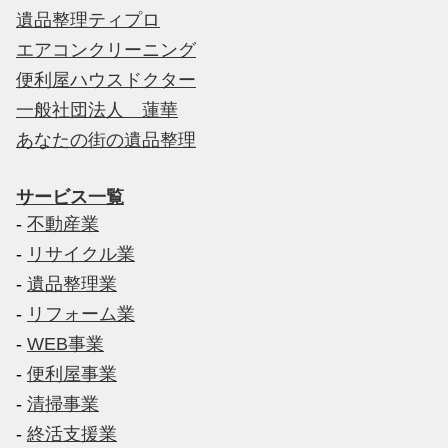
遺品整理ティプロ
エアコンクリーニング
便利屋ハウスドクター
一般社団法人 蓮華
あなたの街の遺品整理
サービス一覧
-
不動産業
-
リサイクル業
-
遺品整理業
-
リフォーム業
-
WEB事業
-
便利屋事業
-
清掃事業
-
終活支援業