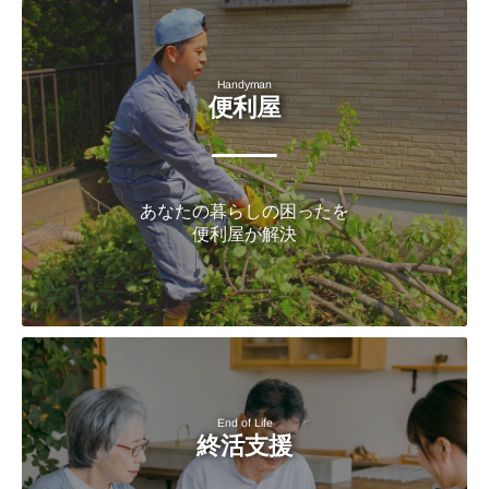
Handyman
便利屋
あなたの暮らしの困ったを
便利屋が解決
End of Life
終活支援